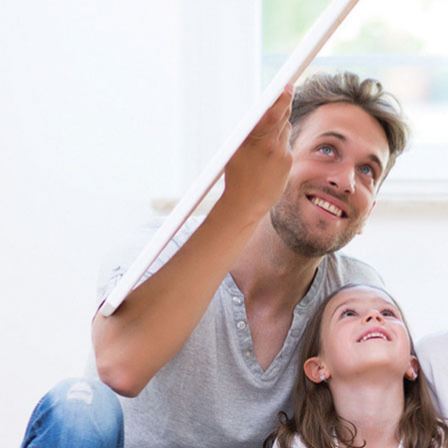
MDM Habitat à Eyguières (13 - Al
projet : PVC, bois, aluminium...