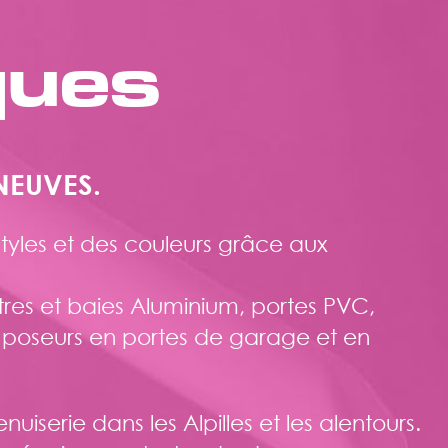
ques
NEUVES.
tyles et des couleurs grâce aux
res et baies Aluminium, portes PVC,
s, poseurs en portes de garage et en
serie dans les Alpilles et les alentours.