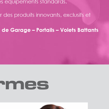
es équipements standards.
es produits innovants, exclusifs et
s de Garage – Portails – Volets Battants
ormes