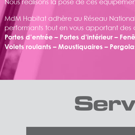
Nous réalisons la pose de ces équipemen
MdM Habitat adhère au Réseau National Ma
performants tout en vous apportant des con
Portes d’entrée – Portes d’intérieur – Fen
Volets roulants – Moustiquaires – Pergola
Serv