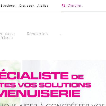
Eyguieres - Graveson - Alpilles
nuiserie
Rénovation
...
térieure