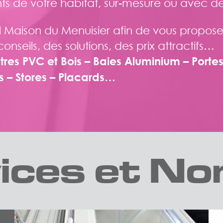
ts de votre habitat, sur-mesure ou avec d
ison du Menuisier afin de vous proposer d
seils, des solutions, des prix attractifs…
êtres PVC et Bois – Baies Aluminium – Porte
s – Stores – Placards…
ices et N