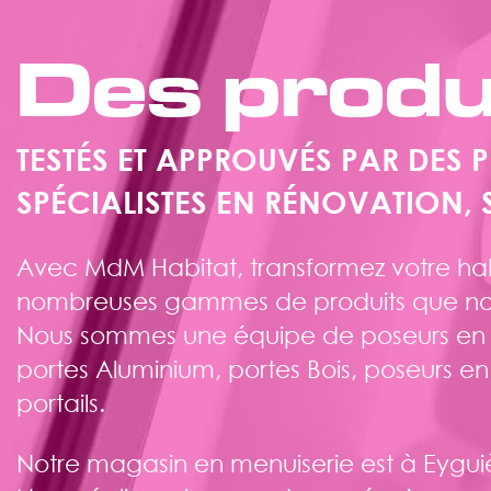
Des produ
TESTÉS ET APPROUVÉS PAR DES 
SPÉCIALISTES EN RÉNOVATION,
Avec MdM Habitat, transformez votre habi
nombreuses gammes de produits que no
Nous sommes une équipe de poseurs en me
portes Aluminium, portes Bois, poseurs en
portails.
Notre magasin en menuiserie est à Eyguièr