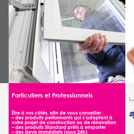
Particuliers et Professionnels
Être à vos côtés, afin de vous conseiller :
– des produits performants qui s’adaptent à
votre projet de construction ou de rénovation
– des produits Standard prêts à emporter
– des devis immédiats (sous 24h)