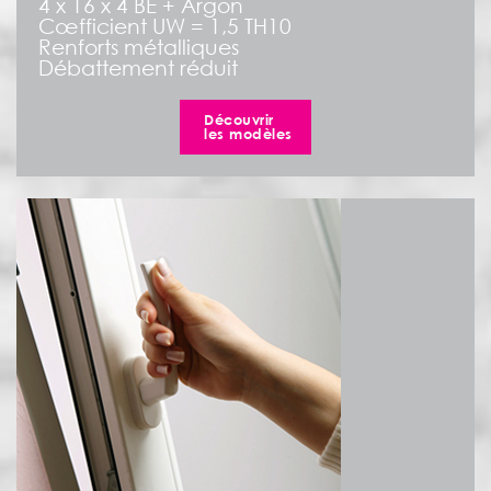
4 x 16 x 4 BE + Argon
Cœfficient UW = 1,5 TH10
Renforts métalliques
Débattement réduit
Découvrir
les modèles