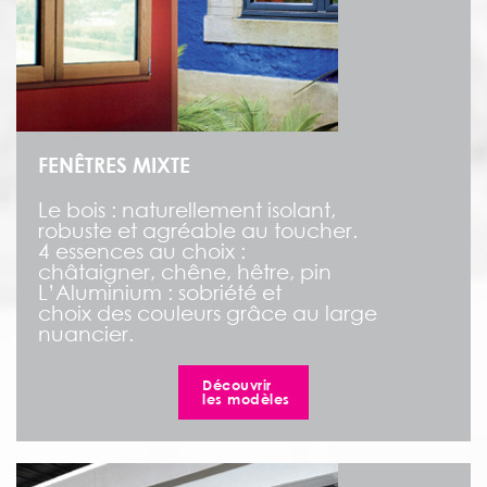
FENÊTRES MIXTE
Le bois : naturellement isolant,
robuste et agréable au toucher.
4 essences au choix :
châtaigner, chêne, hêtre, pin
L’Aluminium : sobriété et
choix des couleurs grâce au large
nuancier.
Découvrir
les modèles