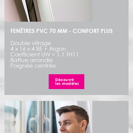
FENÊTRES PVC 70 MM - CONFORT PLUS
Double vitrage
4 x 16 x 4 BE + Argon
Cœfficient UW = 1,1 TH11
Battue arrondie
Poignée centrée
Découvrir
les modèles