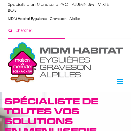
Skip
Spécialiste en Menuiserie PVC - ALUMINIUM - MIXTE -
BOIS
to
content
MDM Habitat Eyguieres - Graveson - Alpilles
Search
for:
Menuiserie
SPÉCIALISTE DE
Extérieure
TOUTES VOS
SOLUTIONS