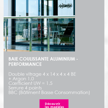
BAIE COULISSANTE ALUMINIUM -
PERFORMANCE
Double vitrage 4 x 14 x 4 x 4 BE
+ Argon 1,0
Cœfficient UW = 1,5
Serrure 4 points
BBC (Bâtiment Basse Consommation)
Découvrir
les modèles