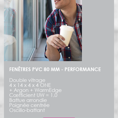
FENÊTRES PVC 80 MM - PERFORMANCE
Double vitrage
4 x 14 x 4 x 4 ONE
+ Argon + WarmEdge
Cœfficient UW = 1,0
Battue arrondie
Poignée centrée
Oscillo-battant