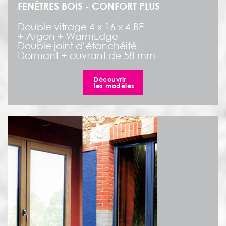
FENÊTRES BOIS - CONFORT PLUS
Double vitrage 4 x 16 x 4 BE
+ Argon + WarmEdge
Double joint d’étanchéité
Dormant + ouvrant de 58 mm
Découvrir
les modèles