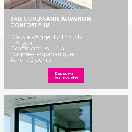
BAIE COULISSANTE ALUMINIUM -
CONFORT PLUS
Double vitrage 4 x 16 x 4 BE
+ Argon
Cœfficient UW = 1,6
Poignées ergonomiques
Serrure 2 points
Découvrir
les modèles