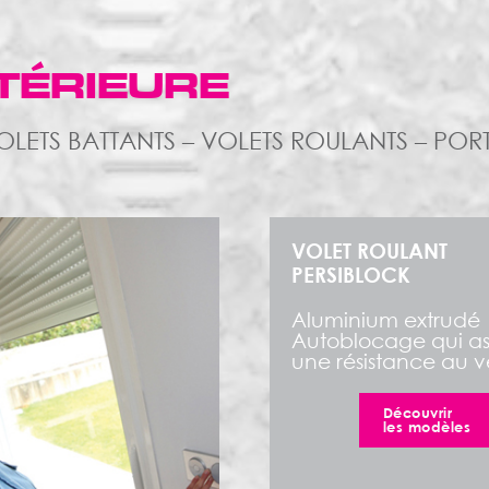
TÉRIEURE
 VOLETS BATTANTS – VOLETS ROULANTS – PO
VOLET ROULANT
PERSIBLOCK
Aluminium extrudé
Autoblocage qui as
une résistance au v
Découvrir
les modèles