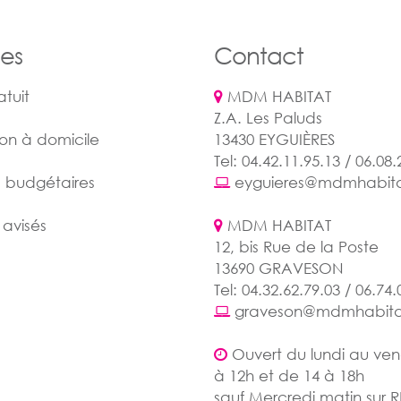
ces
Contact
atuit
MDM HABITAT
Z.A. Les Paluds
tion à domicile
13430 EYGUIÈRES
Tel: 04.42.11.95.13 / 06.08.
s budgétaires
eyguieres@mdmhabit
 avisés
MDM HABITAT
12, bis Rue de la Poste
13690 GRAVESON
Tel: 04.32.62.79.03 / 06.74.
graveson@mdmhabita
Ouvert du lundi au ven
à 12h et de 14 à 18h
sauf Mercredi matin sur 