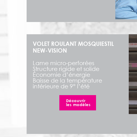
VOLET ROULANT MOSQUIESTIL
NEW-VISION
Lame micro-perforées
Structure rigide et solide
Économie d’énergie
Baisse de la température
intérieure de 9° l’été
Découvrir
les modèles