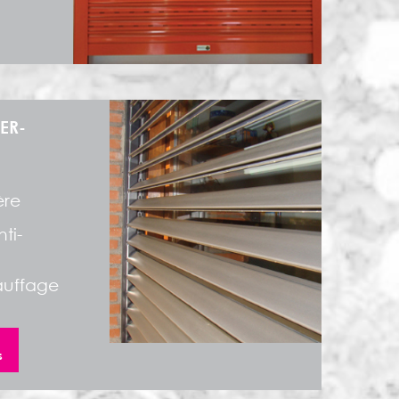
ER-
ère
ti-
auffage
s