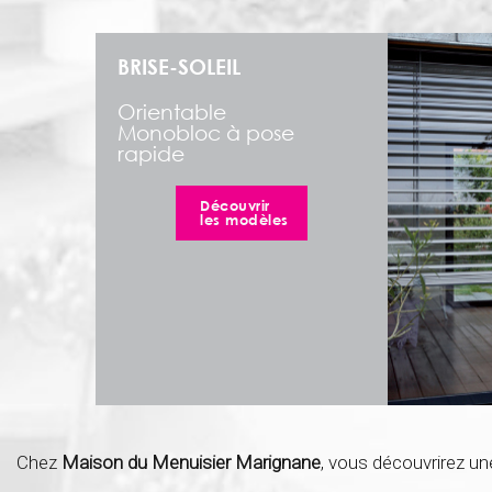
BRISE-SOLEIL
Orientable
Monobloc à pose
rapide
Découvrir
les modèles
Chez
Maison du Menuisier Marignane
, vous découvrirez un