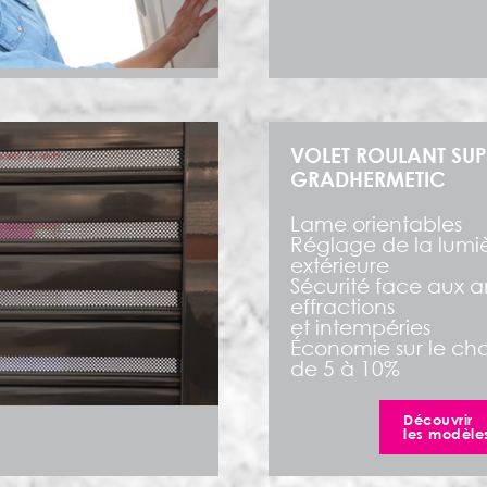
VOLET ROULANT SUP
GRADHERMETIC
Lame orientables
Réglage de la lumi
extérieure
Sécurité face aux an
effractions
et intempéries
Économie sur le ch
de 5 à 10%
Découvrir
les modèle