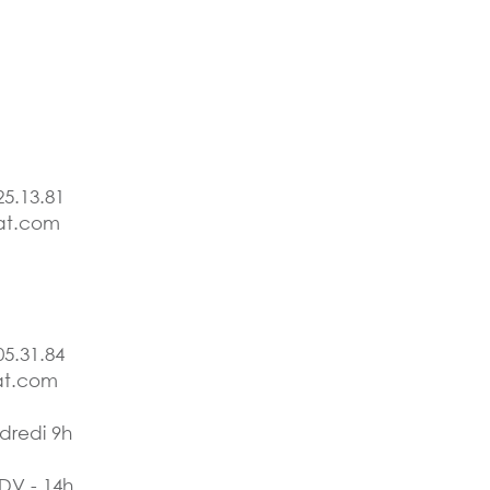
25.13.81
at.com
05.31.84
t.com
dredi 9h
RDV - 14h