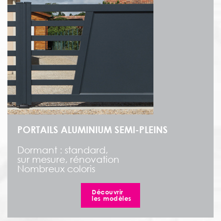
PORTAILS ALUMINIUM SEMI-PLEINS
Dormant : standard,
sur mesure, rénovation
Nombreux coloris
Découvrir
les modèles