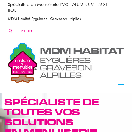
Skip
Spécialiste en Menuiserie PVC - ALUMINIUM - MIXTE -
BOIS
to
content
MDM Habitat Eyguieres - Graveson - Alpilles
Search
for:
Menuiserie
SPÉCIALISTE DE
Extérieure
TOUTES VOS
SOLUTIONS