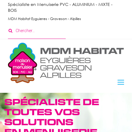
Skip
Spécialiste en Menuiserie PVC - ALUMINIUM - MIXTE -
BOIS
to
content
MDM Habitat Eyguieres - Graveson - Alpilles
Search
for:
Menuiserie
SPÉCIALISTE DE
Intérieure
TOUTES VOS
SOLUTIONS