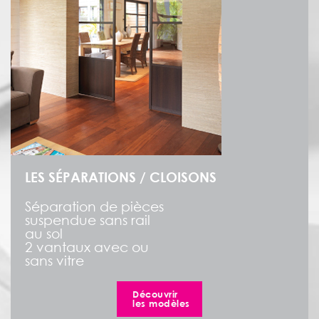
LES SÉPARATIONS / CLOISONS
Séparation de pièces
suspendue sans rail
au sol
2 vantaux avec ou
sans vitre
Découvrir
les modèles