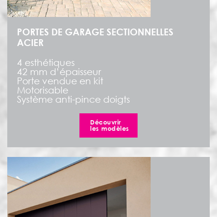
PORTES DE GARAGE SECTIONNELLES
ACIER
4 esthétiques
42 mm d’épaisseur
Porte vendue en kit
Motorisable
Système anti-pince doigts
Découvrir
les modèles