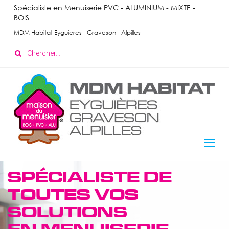
Skip
Spécialiste en Menuiserie PVC - ALUMINIUM - MIXTE -
BOIS
to
content
MDM Habitat Eyguieres - Graveson - Alpilles
Search
for:
Menuiserie
SPÉCIALISTE DE
Extérieure
TOUTES VOS
SOLUTIONS