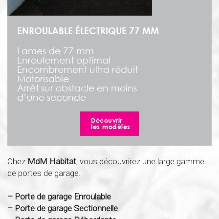
ENROULABLE ÉLECTRIQUE 77 MM
Lames de 77 mm
Enroulement optimal
Encombrement ultra réduit
Motorisable
Arrêt sur obstacle en moins
d’une seconde
Découvrir
les modèles
Chez
MdM Habitat
, vous découvrirez une large gamme
de portes de garage.
– Porte de garage Enroulable
– Porte de garage Sectionnelle