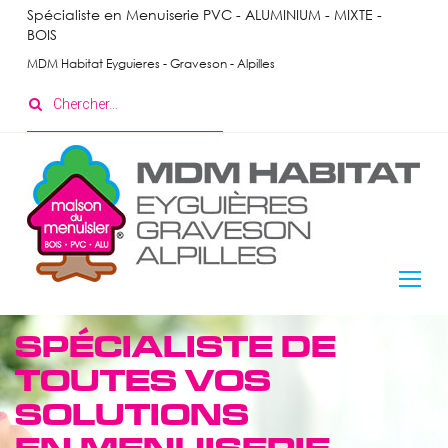
Skip
Spécialiste en Menuiserie PVC - ALUMINIUM - MIXTE -
BOIS
to
content
MDM Habitat Eyguieres - Graveson - Alpilles
Search
for:
Menuiserie
SPÉCIALISTE DE
Intérieure
TOUTES VOS
SOLUTIONS