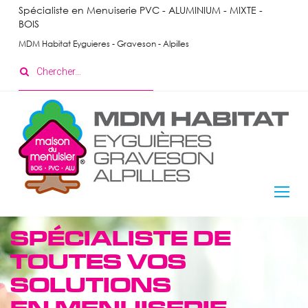
Skip
Spécialiste en Menuiserie PVC - ALUMINIUM - MIXTE -
BOIS
to
content
MDM Habitat Eyguieres - Graveson - Alpilles
Search
for:
Menuiserie
SPÉCIALISTE DE
Intérieure
TOUTES VOS
SOLUTIONS