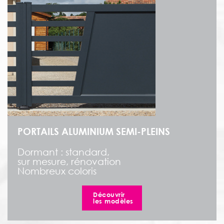
PORTAILS ALUMINIUM SEMI-PLEINS
Dormant : standard,
sur mesure, rénovation
Nombreux coloris
Découvrir
les modèles