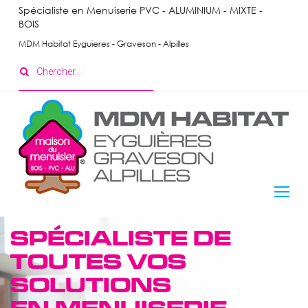
Skip
Spécialiste en Menuiserie PVC - ALUMINIUM - MIXTE -
BOIS
to
content
MDM Habitat Eyguieres - Graveson - Alpilles
Search
for:
Menuiserie
SPÉCIALISTE DE
Extérieure
TOUTES VOS
SOLUTIONS